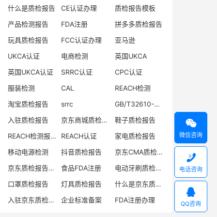
什么是质检报告
CE认证办理
质检报告模板
产品检测报告
FDA注册
拼多多质检报告
玩具质检报告
FCC认证办理
亚马逊
UKCA认证
电商检测
英国UKCA
英国UKCA认证
SRRC认证
CPC认证
服装检测
CAL
REACH检测
淘宝质检报告
srrc
GB/T32610-2016
入驻质检报告
京东商城质检报告
鞋子质检报告

微信咨询
REACH检测报告
REACH认证
家电质检报告
移动电源检测
抖音质检报告
京东CMA质检报告

京东质检报告办理
食品FDA注册
电动牙刷质检报告
电话咨询
口罩质检报告
灯具质检报告
什么是京东质检报告

入驻京东质检报告
企业标准备案
FDA注册办理
QQ咨询