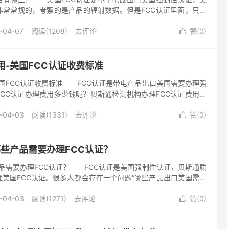
非常常规的，考察的是产品的辐射数据。但是FCC认证里面，只对
，并没有对电磁抗干扰EMS做限制，所以FCC认证测试的项目...
-04-07
阅读(1208)
去评论
赞(
0
)

用-美国FCC认证收费标准
美国FCC认证收费标准 FCC认证是带电产品出口美国需要办理强
FCC认证办理费用多少钱呢？贝斯通检测机构办理FCC认证费用根
模式（两大类FCC-SDoC 、FCC-ID）办理...
-04-03
阅读(1331)
去评论
赞(
0
)

哪些产品需要办理FCC认证？
产品需要办理FCC认证？ FCC认证是美国强制性认证，贝斯通质
美国FCC认证。很多人都会存在一个问题“哪些产品出口美国需要
出口美国主要会涉及到FCC认证，FDA注册，玩具CPC...
-04-03
阅读(1271)
去评论
赞(
0
)
