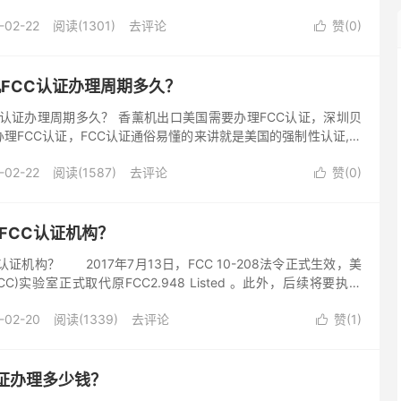
i设备，无线报警设备，无线电接收和传输设备、电话，...
-02-22
阅读(1301)
去评论
赞(
0
)

机FCC认证办理周期多久？
CC认证办理周期多久？ 香薰机出口美国需要办理FCC认证，深圳贝
理FCC认证，FCC认证通俗易懂的来讲就是美国的强制性认证,出
必须要通过FCC认证才可以过美国海关和在美国进行销售!...
-02-22
阅读(1587)
去评论
赞(
0
)

,FCC认证机构？
C认证机构？ 2017年7月13日，FCC 10-208法令正式生效，美
C)实验室正式取代原FCC2.948 Listed 。此外，后续将要执行
ification和...
-02-20
阅读(1339)
去评论
赞(
1
)

证办理多少钱？