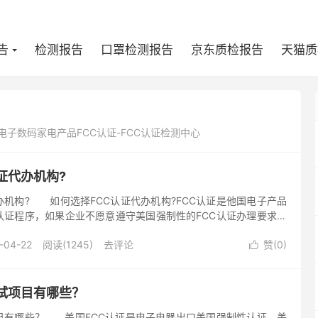
告
检测报告
口罩检测报告
京东质检报告
天猫质
钱-电子数码家电产品FCC认证-FCC认证检测中心
证代办机构?
办机构? 如何选择FCC认证代办机构?FCC认证是他国电子产品
认证程序，如果企业不愿意遵守美国强制性的FCC认证办理要求，
隔洋相望，没有任何办法能够进入美国市场。对于所有生产电子产
-04-22
阅读(1245)
去评论
赞(
0
)

试项目有哪些？
项目有哪些？ 美国FCC认证是电子电器出口美国强制性认证，美