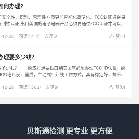
如何办理?
于安全性、识别、管理性方面更加智能化简便化。FCC认证通俗易
制性认证,出口美国的电子电器产品必须要通过FCC认证才可以过
销售!所以智能锁出口美国受FCC认证的管控，深圳贝斯通检测机
-12-28
阅读(1411)
去评论
赞(
1
)

办理要多少钱？
要多少钱？ 感应灯想要出口到美国就必须办理FCC ID认证。感
MCU电路设计而成，主动式红外线工作方式，具有稳定好，抗干扰
解码方式，广泛应用在要求较高的商业和工业等场合。是新一代的
-12-28
阅读(1363)
去评论
赞(
0
)

贝斯通检测 更专业 更方便