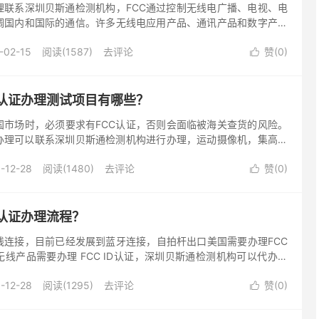
理联系深圳贝斯通检测机构，FCC通过控制无线电广播、电视、电
调国内和国际的通信。许多无线电应用产品、通讯产品和数字产品
求FCC的认可—即FCC认证。电子电器产品办理美国FCC认证根
-02-15
阅读(1587)
去评论
赞(
0
)

C认证办理测试项目有哪些？
国市场时，必须要求有FCC认证，否则会面临被海关查货的风险。
证办理可以联系深圳贝斯通检测机构进行办理，运动摄像机，集高清
像、防抖防水防摔于一身的多功能摄像机。使用人群一般爱好户外
-12-28
阅读(1480)
去评论
赞(
0
)

认证办理流程？
线连接，目前已经发展到蓝牙连接，自拍杆出口美国需要办理FCC
线产品需要办理 FCC ID认证，深圳贝斯通检测机构可以代办理
美国FCC认证办理的流程。 FCC ID简介： 联邦...
-12-28
阅读(1295)
去评论
赞(
0
)
