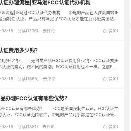
认证办理流程|亚马逊FCC认证代办机构
办理流程|亚马逊FCC认证代办机构 带电的产品在入驻美国站亚
证是强制性认证，产品只有满足了FCC认证才能在亚马逊美国站销
机构致力研究亚马逊平台法制法规，对于亚马逊入驻有深入的了
-03-16
阅读(1736)
去评论
赞(
0
)

C认证费用多少钱？
费用多少钱？ 无线类产品FCC认证费用多少钱？FCC认证要多
C认证的类别，做不同的类别，FCC认证费用也不一样。之前FCC
CC-DOC，FCC-ID。在最新法规F...
-03-16
阅读(1665)
去评论
赞(
0
)

产品办理FCC认证有哪些优势？
办理FCC认证有哪些优势？ FCC是美国强制性认证，FCC认证主
认证，FCC认证范围较广，带电的产品几乎都是在FCC认证管控
于FCC范围内，出口美国必须做FCC认证，深圳贝斯通检...
-03-16
阅读(1381)
去评论
赞(
0
)
