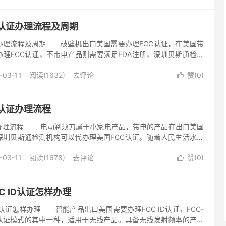
C认证办理流程及周期
证办理流程及周期 破壁机出口美国需要办理FCC认证，在美国带
理FCC认证，不带电产品则需要满足FDA注册，深圳贝斯通检测
认证。FCC全称美国联邦通讯委员会Federal Com...
-03-11
阅读(1632)
去评论
赞(
0
)

认证办理流程
证办理流程 电动剃须刀属于小家电产品，带电的产品在出口美国
深圳贝斯通检测机构可以代办理美国FCC认证。随着人民生活水平
家电产品也走进了寻常百姓的生活中，不管是国内国外电动剃须刀
-03-11
阅读(1678)
去评论
赞(
0
)

C ID认证怎样办理
D认证怎样办理 智能产品出口美国需要办理FCC ID认证，FCC-
C认证模式的其中一种，适用于无线产品。具备无线发射频率的产品