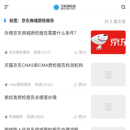


标签：京东商城质检报告
共 8 篇文章
办理京东商城质检报告需要什么条件？
京东质检报告
阅读(1411)
赞(
1
)


天猫京东CNAS和CMA质检报告检测机构
CMA质检报告
阅读(1332)
赞(
0
)


家纺类质检报告去哪里办理
检测报告
阅读(1826)
赞(
0
)


瑜伽垫入驻京东商城质检报告办理流程