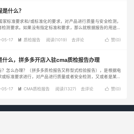
程是什么？
国家标准要求和/或标准化的要求，对产品进行质量与安全检测，
者检测要求。如果没有指定标准和要求，那么就根据报告的用途决
告的流程 1.填写质检报告申请表 2.测试产品快递到实验室 3....
-05-17
质检报告
阅读(1019)
去评论
赞(
0
)


是什么，拼多多开店入驻cma质检报告办理
告？怎么办理？（拼多多质检报告又称型式检验报告），是根据电
求或标准要求进行，对产品进行质量或者安全检测，又或者是某种
提供国家标准或者检测需求。如果客户没有指定标准和要求，那么
-05-17
CMA质检报告
阅读(1327)
去评论
赞(
0
)


贝斯通检测 更专业 更方便