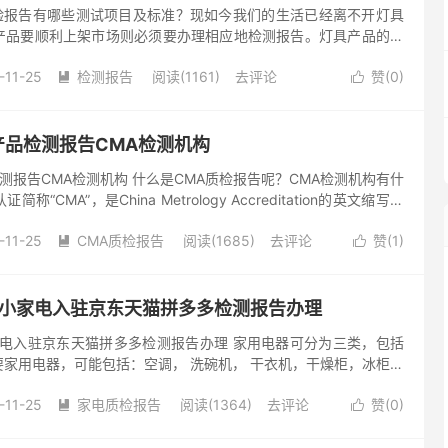
验报告有哪些测试项目及标准？现如今我们的生活已经离不开灯具
产品要顺利上架市场则必须要办理相应地检测报告。灯具产品的做
B7000标准。 灯具GB7000测试产品范围球泡灯、天花...
-11-25
检测报告
阅读(1161)
去评论
赞(
0
)


产品检测报告CMA检测机构
检测报告CMA检测机构 什么是CMA质检报告呢？CMA检测机构有什
“CMA”，是China Metrology Accreditation的英文缩写，
据的产品质量监督检验机构...
-11-25
CMA质检报告
阅读(1685)
去评论
赞(
1
)


-小家电入驻京东天猫拼多多检测报告办理
家电入驻京东天猫拼多多检测报告办理 家用电器可分为三类，包括
家用电器，可能包括：空调， 洗碗机， 干衣机，干燥柜，冰柜，
水器， 洗衣机，垃圾压实机，微波炉和电磁炉。 小家电通常是小
-11-25
家电质检报告
阅读(1364)
去评论
赞(
0
)

