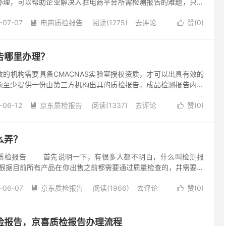
办理，可以帮助企业解决入驻电商平台所需检测报告的难题，只需
样品到我司进行检测就可以轻松办理产品电商检测报告，随着网络
-07-07
电商质检报告
阅读(1275)
去评论
赞(
0
)


告哪里办理？
机构需要具备CMACNAS实验室授权资质，才可以出具有效的
须至少提供一份由第三方机构出具的质检报告，成品检测报告内容
品名称、产品型号和各类产品所必须的各类检测项： 1、数码
-06-12
京东质检报告
阅读(1337)
去评论
赞(
0
)


么弄？
检报告 首先说明一下，有很多人都不明白，什么叫检测报
?根据目前所有产品在你出售之前都需要通过质量检查的，并需要对
计，主要是鉴定产品质量达标书面证明。他是经过对产品和设备的
-06-07
京东质检报告
阅读(1966)
去评论
赞(
0
)


检报告，京喜质检报告办理流程