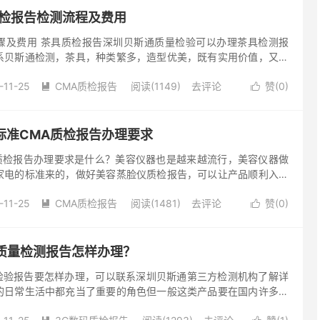
质检报告检测流程及费用
骤及费用 茶具质检报告深圳贝斯通质量检验可以办理茶具检测报
系贝斯通检测，茶具，种类繁多，造型优美，既有实用价值，又富
名中外，为历代饮茶爱好者所青睐。在中国饮茶的发展史上，无论
-11-25
CMA质检报告
阅读(1149)
去评论
赞(
0
)


6标准CMA质检报告办理要求
质检报告办理要求是什么？美容仪器也是越来越流行，美容仪器做
家电的标准来的，做好美容蒸脸仪质检报告，可以让产品顺利入驻
，那么美容蒸脸仪质检报告如何办理呢？下面就和贝斯通小编一起
-11-25
CMA质检报告
阅读(1481)
去评论
赞(
0
)


3质量检测报告怎样办理？
检验报告要怎样办理，可以联系深圳贝斯通第三方检测机构了解详
的日常生活中都充当了重要的角色但一般这类产品要在国内许多电
办理相应标准的检验报告。深圳贝斯通拥有CNAS/CMA资质，可