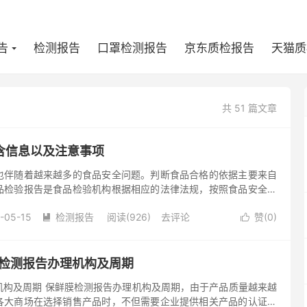
告
检测报告
口罩检测报告
京东质检报告
天猫质
共 51 篇文章
含信息以及注意事项
也伴随着越来越多的食品安全问题。判断食品合格的依据主要来自
品检验报告是食品检验机构根据相应的法律法规，按照食品安全标
的具有一定法律效力的凭证。一个合格的检验报告不仅反映检验机
-05-15
检测报告
阅读(926)
去评论
赞(
0
)


量检测报告办理机构及周期
机构及周期 保鲜膜检测报告办理机构及周期，由于产品质量越来越
各大商场在选择销售产品时，不但需要企业提供相关产品的认证证