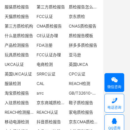
服装质检报告
第三方质检报告
质检报告怎么办理
天猫质检报告
FCC认证
京东质检
第三方质检机构
CMA质检报告
CNAS质检报告
什么是质检报告
CE认证办理
质检报告模板
产品检测报告
FDA注册
拼多多质检报告
玩具质检报告
FCC认证办理
亚马逊
UKCA认证
电商检测
英国UKCA
英国UKCA认证
SRRC认证
CPC认证

服装检测
CAL
REACH检测
微信咨询
淘宝质检报告
srrc
GB/T32610-2016

入驻质检报告
京东商城质检报告
鞋子质检报告
电话咨询
REACH检测报告
REACH认证
家电质检报告

移动电源检测
抖音质检报告
京东CMA质检报告
QQ咨询