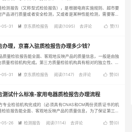
量检测报告（又称型式检验报告），是根据电商实施规则、超市要
对产品进行质量或者安全检测，又或者是某种性能检测，需要客户
测需求。如果客户没有指定标准和要求，那么就根据客户做报告的
-05-31
京东质检报告
阅读(1095)
去评论
赞(
1
)


告办理，京喜入驻质检报告办理多少钱？
产品质量检验报告能全面、客观地反映产品的质量信息，一般是由独
方质量检验机构完成。第三方质量检验机构具有相对的独立性、公
格向社会出具公正数据(检验报告)。生产企业对自己生产的产品所
-05-31
京东质检报告
阅读(1147)
去评论
赞(
0
)


告测试什么标准-家用电器质检报告办理流程
业检验机构完成的（必须具有CNAS和CM两份资质证书的机
量检验报告能全面、客观地反映产品的质量信息，为了保证第三方
和检验工作的科学性和公正性，国家有关部门在确认了检验机构的
-05-26
检测报告
阅读(1114)
去评论
赞(
0
)

