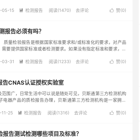
提供一份由“权威机构”出具的相关《产品质量检测报告》，产品质
-05-15
检测报告
阅读(1470)
去评论
赞(
0
)


检测报告必须有吗？
？ 质量检验报告是根据国家标准要求和/或标准化的要求，对产品
，需要提供国家标准或者检测要求。如果没有指定标准和要求，那
定做什么检测。 二、为什么要做质检报告？ 1.招投标-政府部
-03-31
检测报告
阅读(1233)
去评论
赞(
0
)


告CNAS认证授权实验室
围广，日常生活中可以说是随处可见，贝斯通第三方检测机构
子电器产品的质检报告办理，贝斯通第三方检测机构是一家拥有
实验室，是一家主要从事电子及电器产品安全（LVD）、电磁兼容
-11-25
检测报告
阅读(1316)
去评论
赞(
0
)


质检报告测试检测哪些项目及标准？