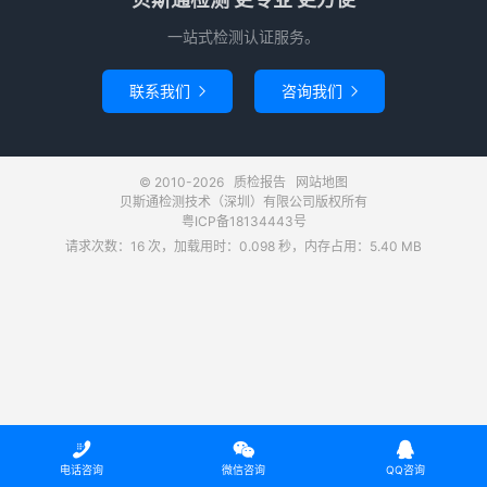
一站式检测认证服务。
联系我们
咨询我们


© 2010-2026
质检报告
网站地图
贝斯通检测技术（深圳）有限公司版权所有
粤ICP备18134443号
请求次数：16 次，加载用时：0.098 秒，内存占用：5.40 MB



电话咨询
微信咨询
QQ咨询