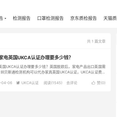
告
检测报告
口罩检测报告
京东质检报告
天猫质
共 1 篇文章
-家电英国UKCA认证办理要多少钱？
电英国UKCA认证办理要多少钱？英国脱欧后，家电产品出口英国需
深圳贝斯通检测机构可以代办家具英国UKCA认证，UKCA认证费用
差别，贝斯通办理费用大概3000左右。英国UKCA和...
-04-06
UKCA认证
阅读(1545)
去评论
赞(
0
)

