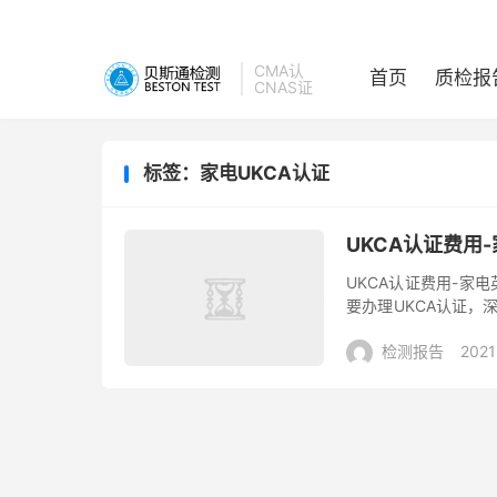
CMA认
首页
质检报
CNAS证
标签：家电UKCA认证
UKCA认证费用
UKCA认证费用-家
要办理UKCA认证，
根据产品不同费用会存在
检测报告
2021