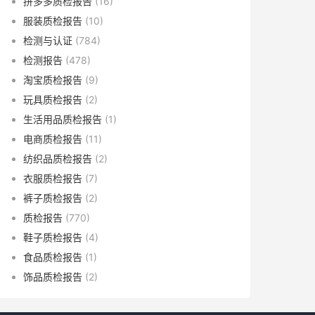
拼多多质检报告
(16)
服装质检报告
(10)
检测与认证
(784)
检测报告
(478)
淘宝质检报告
(9)
玩具质检报告
(2)
生活用品质检报告
(1)
电商质检报告
(11)
纺织品质检报告
(2)
衣服质检报告
(7)
裤子质检报告
(2)
质检报告
(770)
鞋子质检报告
(4)
食品质检报告
(1)
饰品质检报告
(2)