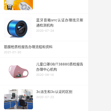
蓝牙音箱srrc认证办理找贝斯
通检测机构
2020-07-24
筋膜枪质检报告办理流程和资料
2021-01-30
儿童口罩GB/T38880质检报告
办理中心机构
2020-06-14
3c派生和3c认证的区别
2020-07-23