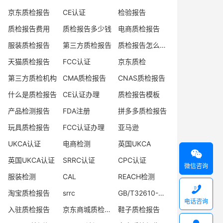
京东质检报告
CE认证
检验报告
质检报告费用
质检报告多少钱
电商质检报告
服装质检报告
第三方质检报告
质检报告怎么办理
天猫质检报告
FCC认证
京东质检
第三方质检机构
CMA质检报告
CNAS质检报告
什么是质检报告
CE认证办理
质检报告模板
产品检测报告
FDA注册
拼多多质检报告
玩具质检报告
FCC认证办理
亚马逊
UKCA认证
电商检测
英国UKCA

英国UKCA认证
SRRC认证
CPC认证
微信咨询
服装检测
CAL
REACH检测

淘宝质检报告
srrc
GB/T32610-2016
电话咨询
入驻质检报告
京东商城质检报告
鞋子质检报告