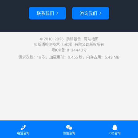
联系我们
咨询我们


© 2010-2026
质检报告
网站地图
贝斯通检测技术（深圳）有限公司版权所有
粤ICP备18134443号
请求次数：16 次，加载用时：0.455 秒，内存占用：5.43 MB



电话咨询
微信咨询
QQ咨询