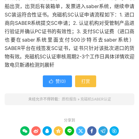
船出货，出货后有装箱单，发票进入saber系统，继续申请
SC装运符合性证书。充磁机SC认证申请流程如下：1. 进口
商向SABER系统提交SC申请；2. 认证机构对受管制产品进
行验证并确认PC证书的有效性；3. 支付SC认证费（进口商
也要在saber系统里面支付500沙特币去saber系统）
SABER平台在线签发SC证书，证书只针对该批次进口的货
物有效。充磁机SC认证审核周期2-3个工作日具体详情欢迎
致电贝斯通检测刘晨轩
赞(
0
)
打赏

未经允许不得转载：
质检报告
»
充磁机SABER认证
分享到








