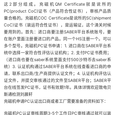
这2部分组成。充磁机QM Certificate就是说所的
PC(product CoC)证书（产品符合性证书），审核产品质
量合格的。充磁机COC Certificate是说所的SC(shipment
CoC)证书（装运符合性证书），是运输证，这个清关时候
要用到的。首先：进口商要注册SABER平台系统账号，要
在账户里面注册要进口的产品。同一个HS注册一个。可以
多个型号。充磁机PC证书申请：1. 进口商在SABER平台系
统中选择一家符合性评估认证机构；2. 支付PC证书费用；
（进口商也要在saber系统里面支付500沙特币去saber系
统）3. 认证机构通过SABER平台系统在线查看进口商的申
请，联系出口商/生产商提供认证文件；4. 认证机构评估认
证文件，并提交审核通过的文件至SABER平台；SABER平
台在线签发PC证书，证书有效期1年。具体详情欢迎致电贝
斯通检测刘晨轩
充磁机申请PC认证出口商或者工厂需要准备的资料如下：
充磁机PC认证审核周期3-5个工作日PC审核通过就可以装