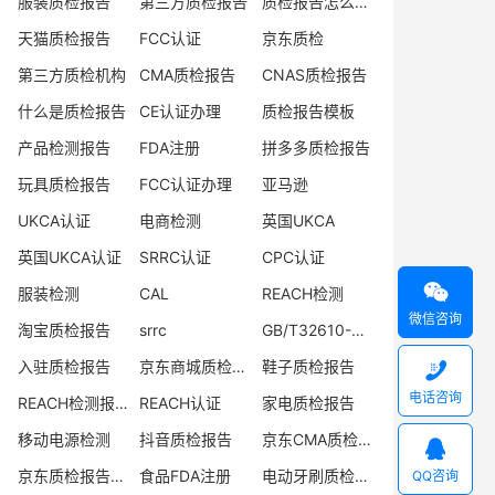
服装质检报告
第三方质检报告
质检报告怎么办理
天猫质检报告
FCC认证
京东质检
第三方质检机构
CMA质检报告
CNAS质检报告
什么是质检报告
CE认证办理
质检报告模板
产品检测报告
FDA注册
拼多多质检报告
玩具质检报告
FCC认证办理
亚马逊
UKCA认证
电商检测
英国UKCA
英国UKCA认证
SRRC认证
CPC认证

服装检测
CAL
REACH检测
微信咨询
淘宝质检报告
srrc
GB/T32610-2016
入驻质检报告
京东商城质检报告
鞋子质检报告

电话咨询
REACH检测报告
REACH认证
家电质检报告
移动电源检测
抖音质检报告
京东CMA质检报告

京东质检报告办理
食品FDA注册
电动牙刷质检报告
QQ咨询