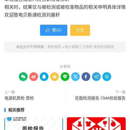
相关时，结果仅与被检测或被校准物品的相关申明具体详情
欢迎致电贝斯通检测刘晨轩
赞(
0
)
打赏

未经允许不得转载：
质检报告
»
电火锅第三方质检 淘宝检测报告
分享到









上一篇
下一篇
电源机质检 质检
花瓶检测报告 CMA检验报告
相关推荐