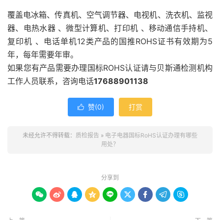
覆盖电冰箱、传真机、空气调节器、电视机、洗衣机、监视
器、电热水器 、微型计算机、打印机 、移动通信手持机、
复印机 、电话单机12类产品的国推ROHS证书有效期为5
年，每年需要年审。
如果您有产品需要办理国标ROHS认证请与贝斯通检测机构
工作人员联系，咨询电话
17688901138
赞(
0
)
打赏

未经允许不得转载：
质检报告
»
电子电器国标RoHS认证办理有哪些
用处？
分享到








