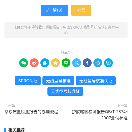
赞(
0
)
打赏

未经允许不得转载：
质检报告
»
中国SRRC无线型号核准认证办理中
心
分享到









SRRC认证
无线型号核准
无线型号核准认证
无线型号核准证
上一篇
下一篇
京东质量检测报告的办理流程
护肤啫喱检测报告QB/T 2874-
2007测试标准
相关推荐