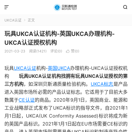


UKCA认证
正文

玩具UKCA认证机构-英国UKCA办理机构-
UKCA认证授权机构
2021-03-23
阅读(1421)
评论(0)
赞(
0
)

玩具
UKCA认证
机构-
英国UKCA
办理机构-UKCA认证授权机
构
玩具UKCA认证机构找拥有玩具UNCA认证授权的第
三方机构
，如深圳贝斯通质量检验机构。
UKCA标志
是产品
进入英国市场所必需的产品认证标志。它适用于了目前大多
数属于
CE认证
的商品。2020年9月1日，英国商业、能源和
工业战略部正式发布了UKCA标识的指导文件，自2021年1
月1日起，UKCA(UK Conformity Assessed)标识将成为新
的英国产品标识。2021年1月1日起在EU市场需要CE标识的
产品，进入英国市场则需要具备UKCA标识和制造商符合性