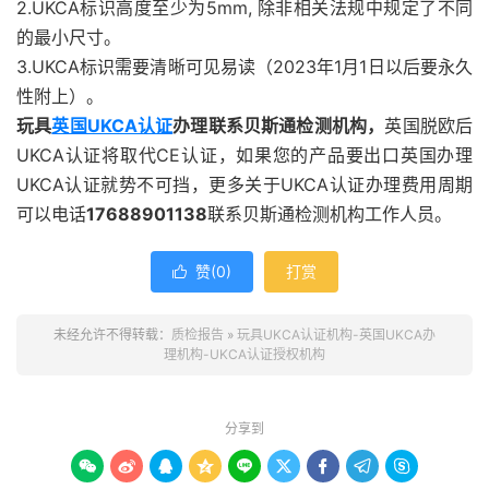
2.UKCA标识高度至少为5mm, 除非相关法规中规定了不同
的最小尺寸。
3.UKCA标识需要清晰可见易读（2023年1月1日以后要永久
性附上）。
玩具
英国UKCA认证
办理联系贝斯通检测机构，
英国脱欧后
UKCA认证将取代CE认证，如果您的产品要出口英国办理
UKCA认证就势不可挡，更多关于UKCA认证办理费用周期
可以电话
17688901138
联系贝斯通检测机构工作人员。
赞(
0
)
打赏

未经允许不得转载：
质检报告
»
玩具UKCA认证机构-英国UKCA办
理机构-UKCA认证授权机构
分享到








