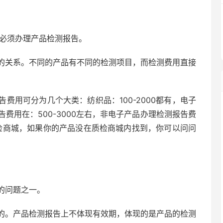
，必须办理产品检测报告。
的关系。不同的产品有不同的检测项目，而检测费用直接
费用可分为几个大类：纺织品：100-2000都有，电子
费用在：500-3000左右，非电子产品办理检测报告费
质检商城，如果你的产品没在质检商城内找到，你可以问问
的问题之一。
的。产品检测报告上不体现有效期，体现的是产品的检测