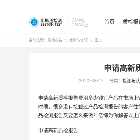
CMA认
首页
质检报
CNAS证
当前位置：
质检报告
检测与认证
正文


申请高新
2020-08-17
分类：
检测与认
申请高新质检报告费用多少钱？产品在市场上
时候，很多没有接触过产品检测报告的客户往
品检测报告又要怎么来做？亿博为你解答以上
申请高新质检报告