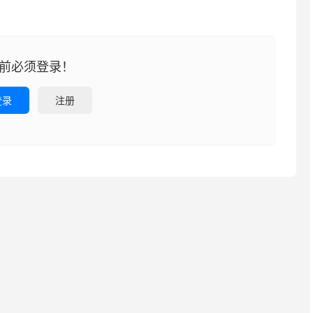
前必须登录！
登录
注册