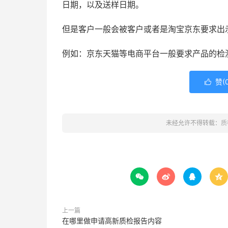
日期，以及送样日期。
但是客户一般会被客户或者是淘宝京东要求出
例如：京东天猫等电商平台一般要求产品的检
赞(

未经允许不得转载：
质




上一篇
在哪里做申请高新质检报告内容