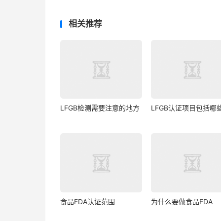
相关推荐
LFGB检测需要注意的地方
LFGB认证项目包括哪
食品FDA认证范围
为什么要做食品FDA