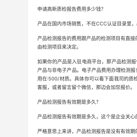
申请高新质检报告费用多少钱？
产品在国内市场销售，不在CCC认证目录里
产品检测报告的费用跟产品的检测项目有直接
由检测项目来决定。
如果你的产品是入驻电商平台，那产品检测报告
产品与非电子产品。电子产品费用办理检测报告
用在:500/材质。具体你可以看下面我司的
客服，或者留言留个微信，那边会加您报价。
产品检测报告有效期是多久？
产品检测报告有效期是多久，这个是企业关心
严格意思上来讲，产品检测报告是没有有效期