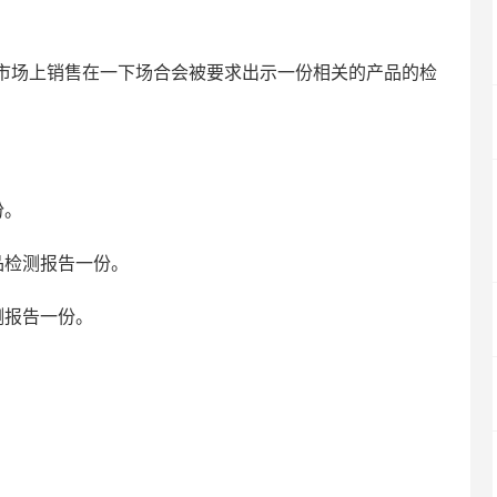
市场上销售在一下场合会被要求出示一份相关的产品的检
份。
品检测报告一份。
测报告一份。
。
。