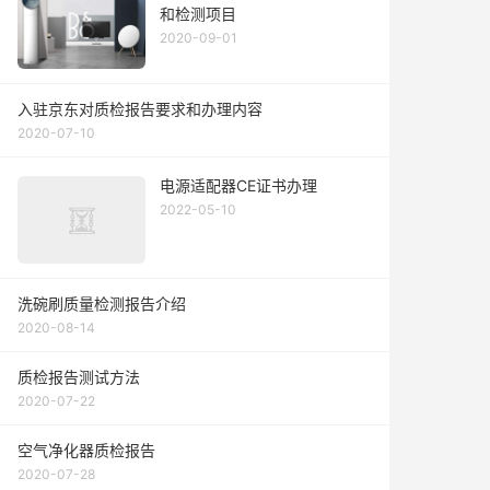
和检测项目
2020-09-01
入驻京东对质检报告要求和办理内容
2020-07-10
电源适配器CE证书办理
2022-05-10
洗碗刷质量检测报告介绍
2020-08-14
质检报告测试方法
2020-07-22
空气净化器质检报告
2020-07-28