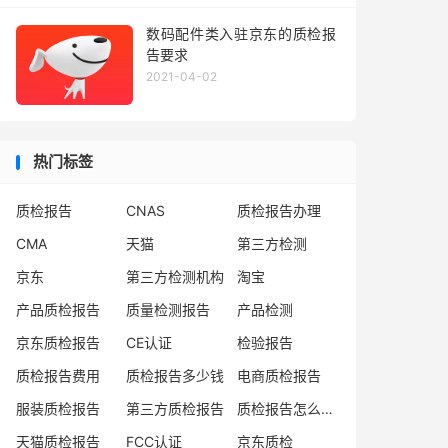
数码配件类入驻京东的质检报
告要求
2021-04-02
热门标签
质检报告
CNAS
质检报告办理
CMA
天猫
第三方检测
京东
第三方检测机构
淘宝
产品质检报告
质量检测报告
产品检测
京东质检报告
CE认证
检验报告
质检报告费用
质检报告多少钱
电商质检报告
服装质检报告
第三方质检报告
质检报告怎么办理
天猫质检报告
FCC认证
京东质检