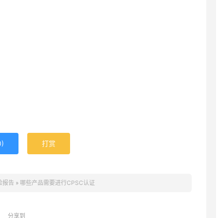
0
)
打赏
检报告
»
哪些产品需要进行CPSC认证
分享到