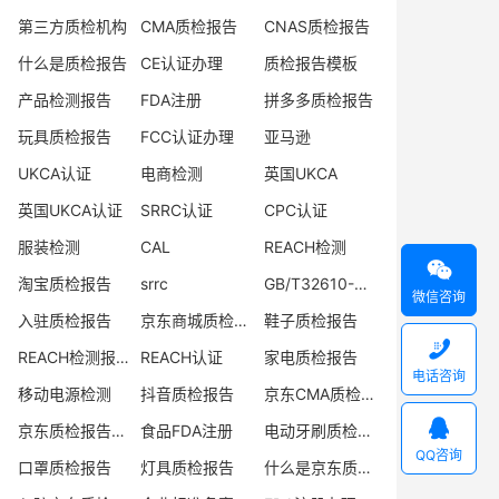
第三方质检机构
CMA质检报告
CNAS质检报告
什么是质检报告
CE认证办理
质检报告模板
产品检测报告
FDA注册
拼多多质检报告
玩具质检报告
FCC认证办理
亚马逊
UKCA认证
电商检测
英国UKCA
英国UKCA认证
SRRC认证
CPC认证
服装检测
CAL
REACH检测

淘宝质检报告
srrc
GB/T32610-2016
微信咨询
入驻质检报告
京东商城质检报告
鞋子质检报告

REACH检测报告
REACH认证
家电质检报告
电话咨询
移动电源检测
抖音质检报告
京东CMA质检报告

京东质检报告办理
食品FDA注册
电动牙刷质检报告
QQ咨询
口罩质检报告
灯具质检报告
什么是京东质检报告