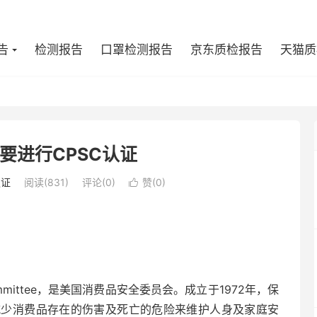
告
检测报告
口罩检测报告
京东质检报告
天猫质
要进行CPSC认证
认证
阅读(831)
评论(0)
赞(
0
)

ty Committee，是美国消费品安全委员会。成立于1972年，保
减少消费品存在的伤害及死亡的危险来维护人身及家庭安