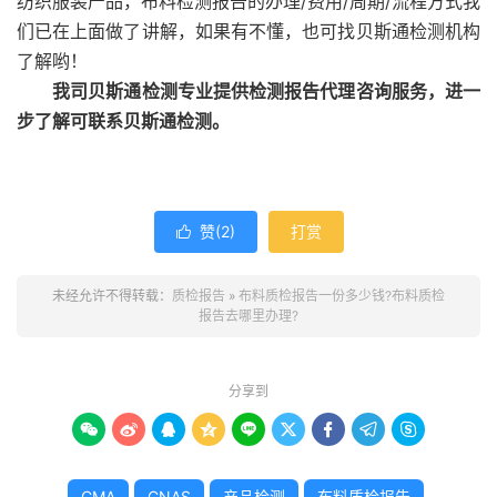
纺织服装产品，布料检测报告的办理/费用/周期/流程方式我
们已在上面做了讲解，如果有不懂，也可找贝斯通检测机构
了解哟！
我司贝斯通检测专业提供检测报告代理咨询服务，进一
步了解可联系贝斯通检测。
赞(
2
)
打赏

未经允许不得转载：
质检报告
»
布料质检报告一份多少钱?布料质检
报告去哪里办理?
分享到









CMA
CNAS
产品检测
布料质检报告