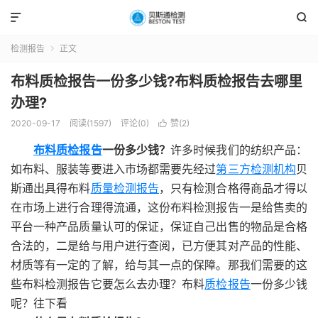


检测报告
正文

布料质检报告一份多少钱?布料质检报告去哪里
办理?
2020-09-17
阅读(1597)
评论(0)
赞(
2
)

布料质检报告
一份多少钱？
许多时候我们的纺织产品：
如布料、服装等要进入市场都需要先经过
第三方检测机构
贝
斯通出具得布料
质量检测报告
，只有检测合格得商品才得以
在市场上进行合理得流通，这份布料检测报告一是给售卖的
平台一种产品质量认可的保证，保证自己出售的物品是合格
合法的，二是给与用户进行查阅，已方便其对产品的性能、
材质等有一定的了解，给与其一点的保障。那我们需要的这
些布料检测报告它要怎么去办理？布料
质检报告
一份多少钱
呢？往下看