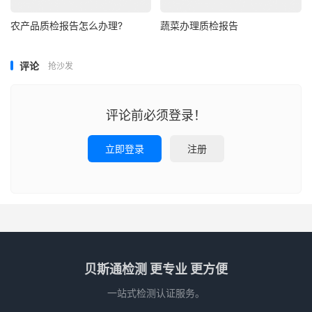
农产品质检报告怎么办理?
蔬菜办理质检报告
评论
抢沙发
评论前必须登录！
立即登录
注册
贝斯通检测 更专业 更方便
一站式检测认证服务。