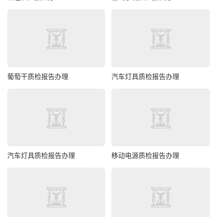
葡萄干质检报告办理
汽车灯具质检报告办理
汽车灯具质检报告办理
移动电源质检报告办理