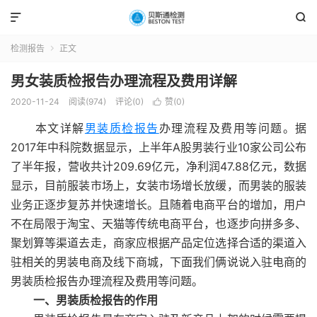


检测报告
正文

男女装质检报告办理流程及费用详解
2020-11-24
阅读(974)
评论(0)
赞(
0
)

本文详解
男装质检报告
办理流程及费用等问题。据
2017年中科院数据显示，上半年A股男装行业10家公司公布
了半年报，营收共计209.69亿元，净利润47.88亿元，数据
显示，目前服装市场上，女装市场增长放缓，而男装的服装
业务正逐步复苏并快速增长。且随着电商平台的增加，用户
不在局限于淘宝、天猫等传统电商平台，也逐步向拼多多、
聚划算等渠道去走，商家应根据产品定位选择合适的渠道入
驻相关的男装电商及线下商城，下面我们俩说说入驻电商的
男装质检报告办理流程及费用等问题。
一、男装质检报告的作用