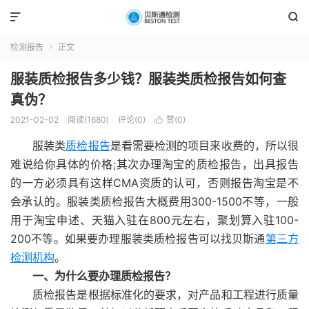


检测报告
正文

服装质检报告多少钱？服装类质检报告如何查
真伪？
2021-02-02
阅读(1680)
评论(0)
赞(
0
)

服装类
质检报告
是看需要检测的项目来收费的，所以很
难说给你具体的价格;其次办理淘宝的质检报告，出具报告
的一方必须具有这样CMA资质的认可，否则报告淘宝是不
会承认的。服装类质检报告大概费用300-1500不等，一般
用于淘宝申述、天猫入驻在800元左右，聚划算入驻100-
200不等。如果要办理服装类质检报告可以找贝斯通
第三方
检测机构
。
一、为什么要办理质检报告？
质检报告是根据标准化的要求，对产品和工程进行质量