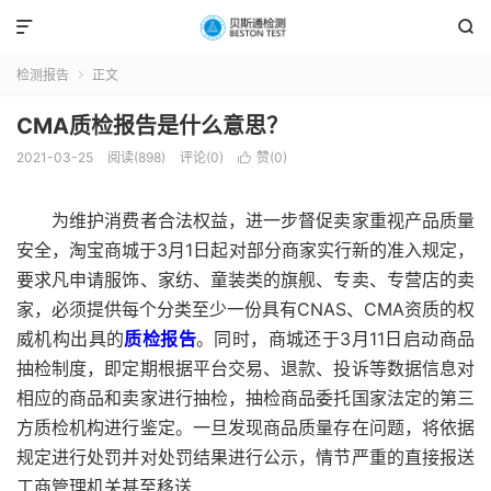


检测报告
正文

CMA质检报告是什么意思？
2021-03-25
阅读(898)
评论(0)
赞(
0
)

为维护消费者合法权益，进一步督促卖家重视产品质量
安全，淘宝商城于3月1日起对部分商家实行新的准入规定，
要求凡申请服饰、家纺、童装类的旗舰、专卖、专营店的卖
家，必须提供每个分类至少一份具有CNAS、CMA资质的权
威机构出具的
质检报告
。同时，商城还于3月11日启动商品
抽检制度，即定期根据平台交易、退款、投诉等数据信息对
相应的商品和卖家进行抽检，抽检商品委托国家法定的第三
方质检机构进行鉴定。一旦发现商品质量存在问题，将依据
规定进行处罚并对处罚结果进行公示，情节严重的直接报送
工商管理机关甚至移送