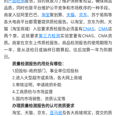
的
产品检测
报告，目的就是为了维护消费者权益，确保商品
品质，同时也是平台维护公平竞争和市场秩序的一种手段，
商家入驻阿里巴巴、
淘宝
聚划算、
天猫
、
京东
、苏宁易购等
各大电商平台都需要提供质检报告。以淘宝、京东为例，天
猫（淘宝商城）入驻要求质检报告必须盖有
CNAS
、
CMA
这
两个章，这就要求
第三方检测
实验室要有CNAS、CMA资
质。商家在京东上传质检报告，商品检测报告的使用期限为
一年，是从送检日或抽样日期算起，往后加算一年为到期
日。
质量检测报告的用处有哪些：
1.招投标-政府部门、事业单位招投标
2.进入大型超市或卖场，各大网上商城
3.审核证明，申请政府补助
4.工商质检与市场监督
5.国内市场销售、资质认定等
办理质量检测报告的认可资质要求
淘宝、天猫、京东、
亚马逊
及各大商城规定，提交的质