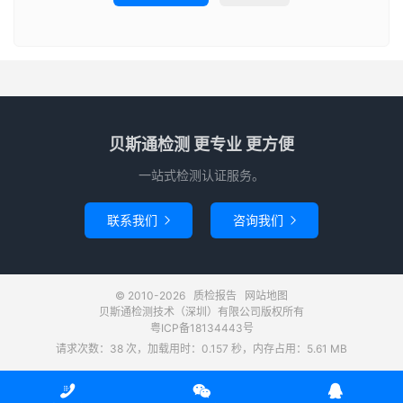
贝斯通检测 更专业 更方便
一站式检测认证服务。
联系我们
咨询我们


© 2010-2026
质检报告
网站地图
贝斯通检测技术（深圳）有限公司版权所有
粤ICP备18134443号
请求次数：38 次，加载用时：0.157 秒，内存占用：5.61 MB


