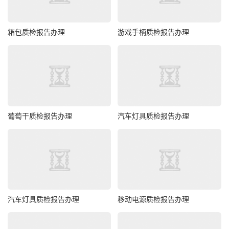
箱包质检报告办理
游戏手柄质检报告办理
葡萄干质检报告办理
汽车灯具质检报告办理
汽车灯具质检报告办理
移动电源质检报告办理