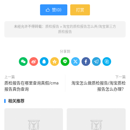
赞(
0
)
打赏

未经允许不得转载：
质检报告
»
淘宝的质检报告怎么弄/淘宝第三方
质检报告
分享到









上一篇
下一篇
质检报告在哪里查询真假/cma
淘宝怎么做质检报告/淘宝质检
报告真伪查询
报告怎么办理？
相关推荐