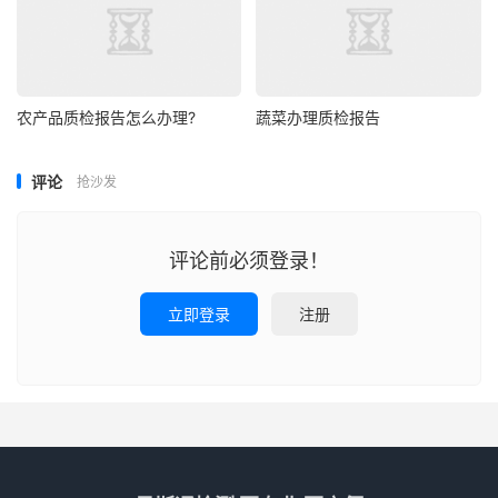
农产品质检报告怎么办理?
蔬菜办理质检报告
评论
抢沙发
评论前必须登录！
立即登录
注册