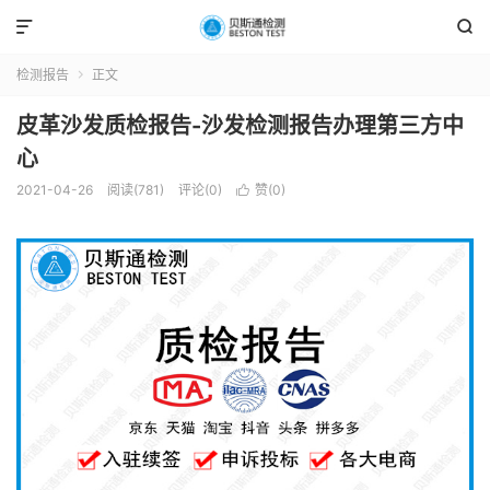


检测报告
正文

皮革沙发质检报告-沙发检测报告办理第三方中
心
2021-04-26
阅读(781)
评论(0)
赞(
0
)
