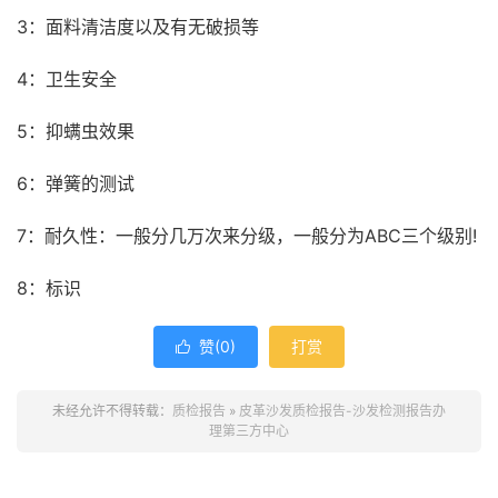
3：面料清洁度以及有无破损等
4：卫生安全
5：抑螨虫效果
6：弹簧的测试
7：耐久性：一般分几万次来分级，一般分为ABC三个级别!
8：标识
赞(
0
)
打赏

未经允许不得转载：
质检报告
»
皮革沙发质检报告-沙发检测报告办
理第三方中心