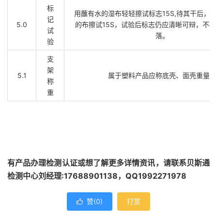
标
用蘸有水的湿布轻轻擦试标志15S,待其干后，
记
5.0
的布擦试15S，试验后标志仍应清晰可辩，不
试
落。
验
支
架
5.1
属于塑料产品应称底壳、面壳重量。
称
重
有产品办理检测认证或想了解更多详情资讯，请联系贝斯通
检测中心刘经理:17688901138，QQ1992271978
赞(
0
)
打赏
