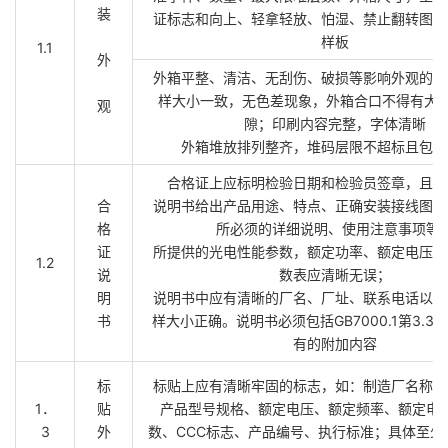
装
证标志和向上、轻拿轻放、怕湿、禁止翻转图示
样板
1.1
外
外箱平整、清洁、无刮伤、破损等影响外观的缺
样大小一致，无色差现象，外箱合口不得有大于
观
隙；印刷内容完整，字体清晰
外箱堆放排列整齐，堆码层限不超标且包装
合格证上应标明检验日期和检验员签章，且字
合
说明书给出产品用途、特点、正确安装接线图、
格
所必须的详细说明、使用注意事项等
证
所提供的光电性能参数，额定功率、额定电压、
1.2
说
数表应清晰无误；
明
说明书中应有清晰的厂名、厂址、联系电话以及
书
样大小正确。说明书必须包括GB7000.1第3.3
有的附加内容
标
标贴上应有清晰牢固的标志，如：制造厂名称或
1．
贴
产品型号规格、额定电压、额定频率、额定电
3
外
数、CCC标志、产品编号、执行标准；具体至少要