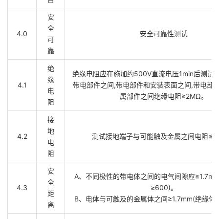
安
全
4.0
安全可靠性测试
可
靠
绝
绝缘电阻应在施加约500V直流电压1min后测试
缘
4.1
带电部件之间,带电部件和安装表面之间,带电部
电
属部件之间绝缘电阻≥2MΩ。
阻
接
地
4.2
测试接地端子与可能触及金属之间电阻≤0.
电
阻
安
A、不同极性的带电体之间的电气间隙应≥1.7mm(
全
4.3
≥600)。
距
B、电体与可触及的金属体之间≥1.7mm(绝缘体PT
离