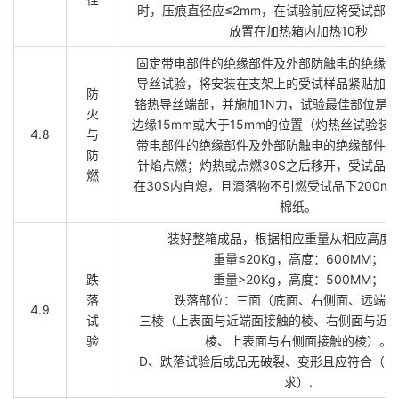
时，压痕直径应≤2mm，在试验前应将受试部
放置在加热箱内加热10秒
固定带电部件的绝缘部件及外部防触电的绝缘部
导丝试验，将安装在支架上的受试样品紧贴加热
防
铬热导丝端部，并施加1N力，试验最佳部位是
火
边缘15mm或大于15mm的位置（灼热丝试验装
4.8
与
带电部件的绝缘部件及外部防触电的绝缘部件用
防
针焰点燃；灼热或点燃30S之后移开，受试品
燃
在30S内自熄，且滴落物不引燃受试品下200mm
棉纸。
装好整箱成品，根据相应重量从相应高度
重量≤20Kg，高度：600MM；
跌
重量>20Kg，高度：500MM；
落
跌落部位：三面（底面、右侧面、远端面
4.9
试
三棱（上表面与近端面接触的棱、右侧面与近 
验
棱、上表面与右侧面接触的棱）。
D、跌落试验后成品无破裂、变形且应符合（3.1
求）.