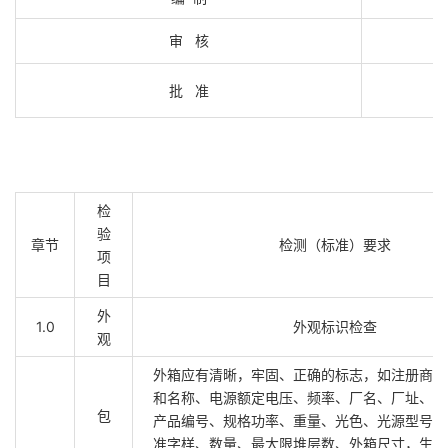
审 核
批 准
检
验
章节
检测（标准）要求
项
目
外
1.0
外观标识检查
观
外箱应有清晰，牢固、正确的标志，如注册商标
和名称、电源额定电压、频率、厂名、厂址、传
包
产品编号、规格功率、重量、光色、光源型号、
准字样、数量、最大限堆层数、外箱尺寸，生产