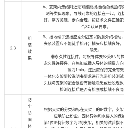
A、支架内走线附近无可能磨损接线绝缘层的锐
刺等类似现象，导线可靠的连接在一起，连接
好，整齐美观、走向合理，按技术文件正确配色
合3C认证要求。
B、接地端子连接应充分固定以防意外的松动，
组
夹紧装置应不能徒手松开；插头应接触良好，以
装
2.3
隐患。
效
非永久性连接件，每根导体要经受8N的拉
果
永久性连接件，在施加或插入导体的相反方向上
拉力1min，连接应保持完全有效
一体化支架要按说明书要求进行光带组装测试，
头线与支架的配合是否有接触隐患或松脱现象、
检测连接后是否有松脱或接触不良隐患
防
尘
根据支架的分类和标在支架上的IP数字，支架
防
应地防止粉尘，固体异物和水侵入的保护
固
第1位IP特征数字为2的支架，相关的试验指不
体