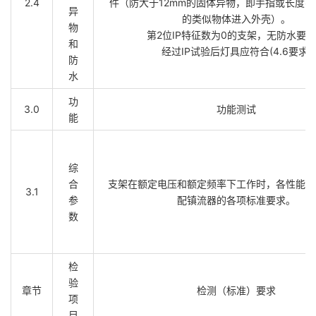
2.4
件（防大于12mm的固体异物，即手指或长度不
异
的类似物体进入外壳）。
物
第2位IP特征数为0的支架，无防水要
和
经过IP试验后灯具应符合(4.6要求)
防
水
功
3.0
功能测试
能
综
合
支架在额定电压和额定频率下工作时，各性能参
3.1
参
配镇流器的各项标准要求。
数
检
验
章节
检测（标准）要求
项
目