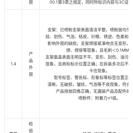
观
00.1第3章之规定，同时所标识内容与3C证
支架：已喷粉支架表面清洁平整，喷粉层均匀
挂、划伤、气泡、桔皮、针眼、锈迹、色差和杂
影响外观的缺陷；支架焊接紧凑吻合无变形，
焊、焊穿等现象，且毛刺＜0.1MM。
产
支架面盖表面无明显不平、变形、刮伤、油污、
品
1.4
现象，且商标标示位置正确；在拆装多次后不会
外
卡住现象。
观
型号标签、警告标、形象标等标签位置正确
清晰，无破损，皱纹，气泡等不良现象，符合
产品排放四角正确，无漏装产品及配件的
喷粉件：附着力≤1级。
检
验