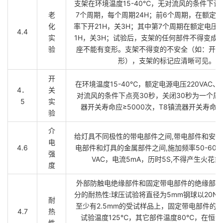
支架在环境温度15-40℃，无对流风的条件下试验
老
7个周期，每个周期24H；前6个周期，在额定
化
率下开21H，关3H；其中第7个周期在额定电压的
4.4
实
1H，关3H；试验后，支架的任何部件不得变成
验
座不能有变形。支架不得变的不安全（如：开裂
形），支架的标记应清晰可见。
开
在环境温度15-40℃，额定电源电压220VAC、
4．
关
对流风的条件下点亮30秒，关闭30秒为一个周
5
实
器开关寿命应≥5000次，T8镇流器开关寿命应
验
介
给灯具不同极性的带电部件之间,带电部件和安装
电
4.6
电部件和灯具的金属部件之间,施加频率50-60HZ
强
VAC，电流5mA，历时5S,不得产生火花
度
外部防触电绝缘部件和固定带电部件的绝缘部件
分的耐热性:球压试验将直径为5mm钢球以20N
耐
至少有2.5mm的受试样品上，固定带电部件的
4.7
热
试验温度125℃，其它部件温度80℃，在恒温
性