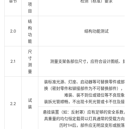
章节
检测（标准）要求
项
目
结
构
2.0
结构功能测试
功
能
尺
寸
2.1
测量支架各部位尺寸，应符合设计图纸、封
测
量
装标准光源、灯座、启动器等可替换零件或部件
换（密封零件和铆接部件为不可替换部件），不
难装、装不到位或错位等不良现象。
试
装拆光管顺畅，不出现卡死光管或卡不住及接触
2.2
装
悬挂装置（如：反射罩）应有足够的安全系数，
具重量的均匀恒定载荷以灯具通常的受载方向加
历时1H后，部件应无明显变形或脱落现