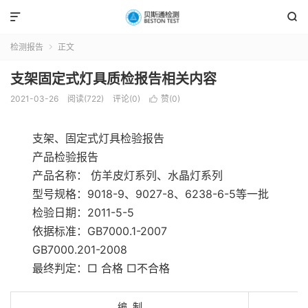


检测报告
正文

支架固定式灯具质检报告相关内容
2021-03-26
阅读(722)
评论(0)
赞(
0
)

支​架​、​固​定​式​灯​具​检​验​报​告
产品检验报告
产品名称： 仿羊皮灯系列、水晶灯系列
型号规格：9018-9、9027-8、6238-6-5等一批
检验日期：2011-5-5
依据标准：GB7000.1-2007
GB7000.201-2008
最终判定：□ 合格 □不合格
编 制