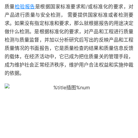
质量
检验报告
是根据国家标准要求和/或标准化的要求，对
产品进行质量与安全检测， 需要提供国家标准或者检测要
求。如果没有指定标准和要求，那么就根据报告的用途决定
做什么检测。是根据标准化的要求，对产品和工程进行质量
检测与质量监督，并加以分析研究后写出的反映产品和工程
质量情况的书面报告，它是质量检查的结果和质量信息反馈
的载体，在经济活动中，它已成为把住质量关的管理手段，
成为维护社会正常经济秩序，维护用户合法权益和实施仲裁
的依据。