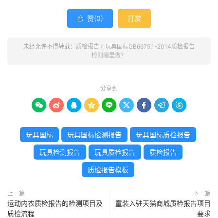
赞(
0
)
打赏

未经允许不得转载：
质检报告
»
玩具国标GB6675.1-2014质检报告
检测哪里做？
分享到









玩具国标
玩具国标检测报告
玩具国标质检报告
玩具检测报告
玩具质检报告
质检报告
质检报告模板
上一篇
下一篇
运动内衣质检报告的检测项目及
童装入驻天猫商城质检报告项目
质检流程
要求