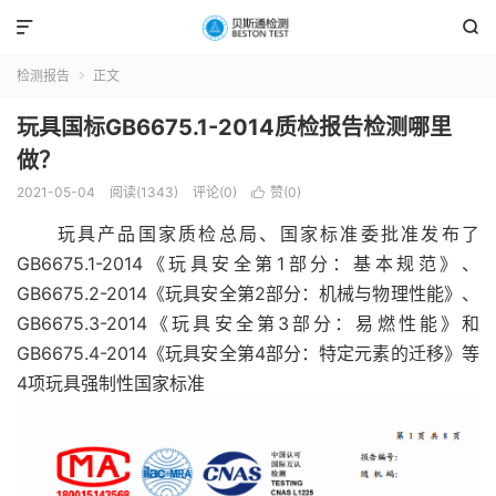


检测报告
正文

玩具国标GB6675.1-2014质检报告检测哪里
做？
2021-05-04
阅读(1343)
评论(0)
赞(
0
)

玩具产品国家质检总局、国家标准委批准发布了
GB6675.1-2014《玩具安全第1部分：基本规范》、
GB6675.2-2014《玩具安全第2部分：机械与物理性能》、
GB6675.3-2014《玩具安全第3部分：易燃性能》和
GB6675.4-2014《玩具安全第4部分：特定元素的迁移》等
4项玩具强制性国家标准