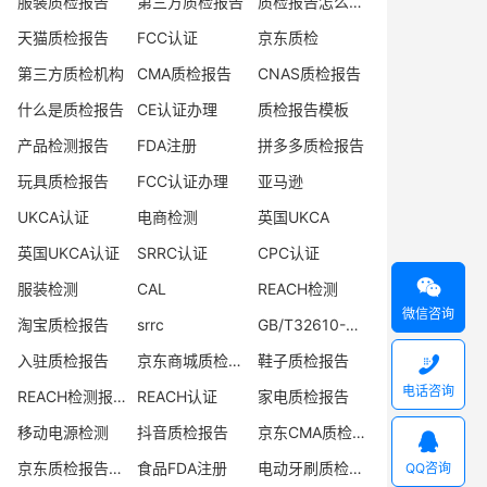
服装质检报告
第三方质检报告
质检报告怎么办理
天猫质检报告
FCC认证
京东质检
第三方质检机构
CMA质检报告
CNAS质检报告
什么是质检报告
CE认证办理
质检报告模板
产品检测报告
FDA注册
拼多多质检报告
玩具质检报告
FCC认证办理
亚马逊
UKCA认证
电商检测
英国UKCA
英国UKCA认证
SRRC认证
CPC认证

服装检测
CAL
REACH检测
微信咨询
淘宝质检报告
srrc
GB/T32610-2016
入驻质检报告
京东商城质检报告
鞋子质检报告

电话咨询
REACH检测报告
REACH认证
家电质检报告
移动电源检测
抖音质检报告
京东CMA质检报告

京东质检报告办理
食品FDA注册
电动牙刷质检报告
QQ咨询