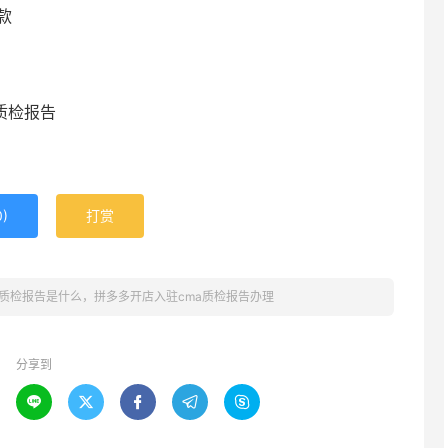
款
质检报告
0
)
打赏
质检报告是什么，拼多多开店入驻cma质检报告办理
分享到




