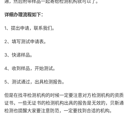
通，然后附带样品一起寄给检测机构就可以了。
详细办理流程如下：
1、提出申请，联系我们。
2、填写测试申请表。
3、快递样品。
4、收到样品，开始测试。
5、测试通过，出具检测报告。
但是在找寻检测机构的时候一定要注意对方检测机构的资质
证书，一些无证书的检测机构出具的报告是无效的，贝斯通
检测也提醒大家要注意防范，一定要找到合适的机构。