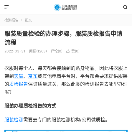


检测报告
正文

服装质量检验的办理步骤，服装质检报告申请
流程
2022-03-31
阅读(1263)
评论(0)
赞(
0
)

衣服时每个人、每天都会接触到的贴身物品。因此将衣服上
架到
天猫
、
京东
或其他电商平台时，平台都会要求提供服装
的
质检报告
保证质量过关，那么此类的检测报告去哪里办理
呢？
服装办理质检报告的方式
服装检测
需要去专门的服装检测机构/公司做质检。