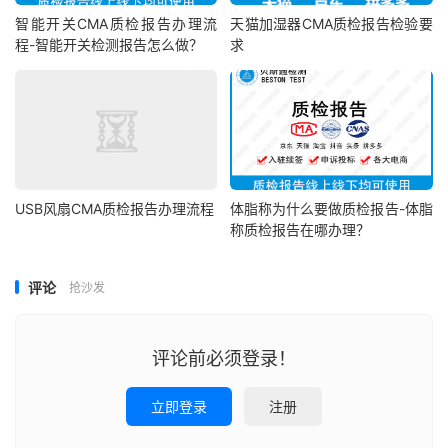
智能开关CMA质检报告办理流
天猫加湿器CMA质检报告检验要
程-智能开关检测报告怎么做？
求
USB风扇CMA质检报告办理流程
体脂称为什么要做质检报告-体脂
称质检报告在哪办理？
评论
抢沙发
评论前必须登录！
立即登录
注册