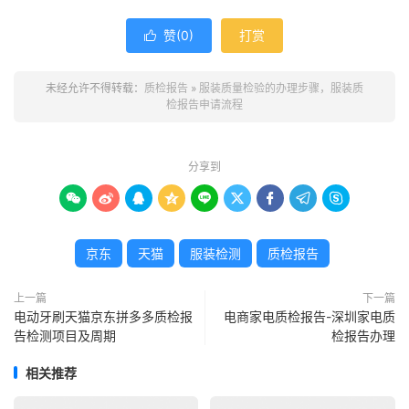
赞(
0
)
打赏

未经允许不得转载：
质检报告
»
服装质量检验的办理步骤，服装质
检报告申请流程
分享到









京东
天猫
服装检测
质检报告
上一篇
下一篇
电动牙刷天猫京东拼多多质检报
电商家电质检报告-深圳家电质
告检测项目及周期
检报告办理
相关推荐