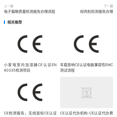
上一篇
下一篇
电子猫眼质量检测报告办理流程
绞肉机检测报告办理
相关推荐
小家电室内加湿器CE认证EN
车载音响CE认证电磁兼容性EMC
60335检测项目
测试流程
CE检测报告，无线鼠标CE认证
CE认证代办机构-CE认证代办费