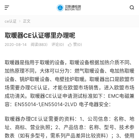


ce认证
正文

取暖器CE认证哪里办理呢
2020-08-14
阅读(883)
评论(0)
赞(
0
)

取暖器是指用于取暖的设备，取暖设备根据加热介质不同、
加热原理不同，大体可以分为：燃气取暖设备、电加热取暖
设备、锅炉取暖设备、电壁挂炉取暖。取暖器出口是欧盟市
场需要办理CE认证，才能在欧盟市场销售，进入欧盟市场
成功清关。取暖器CE认证申请测试标准如下：EMC电磁兼
容：EN55014-1,EN55014-2LVD 电子电器安全：
取暖器办理CE认证需要的资料：1、公司信息：名称、地
址、商标、营业执照；2、产品信息：名称、型号、技术参
数表（如有多型号，需系列产品差异比较资料）；3、使用