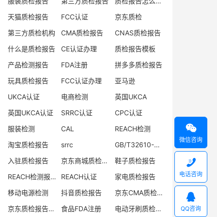
服装质检报告
第三方质检报告
质检报告怎么办理
天猫质检报告
FCC认证
京东质检
第三方质检机构
CMA质检报告
CNAS质检报告
什么是质检报告
CE认证办理
质检报告模板
产品检测报告
FDA注册
拼多多质检报告
玩具质检报告
FCC认证办理
亚马逊
UKCA认证
电商检测
英国UKCA
英国UKCA认证
SRRC认证
CPC认证

服装检测
CAL
REACH检测
微信咨询
淘宝质检报告
srrc
GB/T32610-2016
入驻质检报告
京东商城质检报告
鞋子质检报告

电话咨询
REACH检测报告
REACH认证
家电质检报告
移动电源检测
抖音质检报告
京东CMA质检报告

京东质检报告办理
食品FDA注册
电动牙刷质检报告
QQ咨询