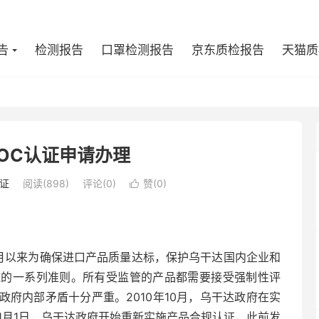
告
检测报告
口罩检测报告
京东质检报告
天猫质
OC认证申请办理
证
阅读(898)
评论(0)
赞(
0
)

年6月以来为确保进口产品质量达标，保护乌干达国内企业和
施的一系列准则。所有受监管的产品都需要接受强制性评
府内部矛盾十分严重。2010年10月，乌干达政府在实
年11月1日，乌干达政府开始重新实施产品合规认证，此前发