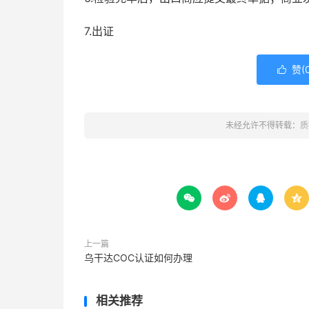
7.出证
赞(

未经允许不得转载：
质




上一篇
乌干达COC认证如何办理
相关推荐