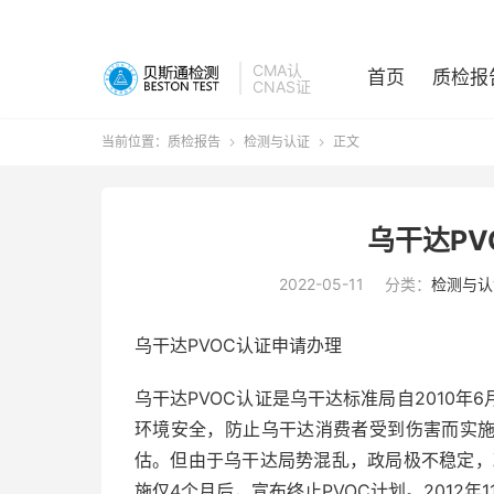
CMA认
首页
质检报
CNAS证
当前位置：
质检报告
检测与认证
正文


乌干达PV
2022-05-11
分类：
检测与认
乌干达PVOC认证申请办理
乌干达PVOC认证是乌干达标准局自2010
环境安全，防止乌干达消费者受到伤害而实
估。但由于乌干达局势混乱，政局极不稳定，政
施仅4个月后，宣布终止PVOC计划。2012