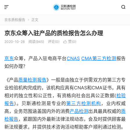


京东质检报告
正文

京东众筹入驻产品的质检报告怎么办理
2020-10-28
阅读(945)
评论(0)
赞(
0
)

京东
众筹，产品入驻电商平台
CNAS
CMA
第三方检测
报告
如何办理？
《产品
质量检测报告
》一般是由独立于供需双方的第三方专
业检验机构完成的，该机构应具有CNAS和CMA证书，具有
相对的独立性和公正性，有资格向社会出具公正数据(
检验
报告
)。贝斯通检测是专业的
第三方检测机构
，业内权威
高，业务范围涵盖国内外的消费
产品检测
出具最具权威的
质
检报告
，紧跟国内外最新法律法规动态，会及时提供顾客最
新法规要求，并提供技术咨询活动帮助客户顺利通过检测。