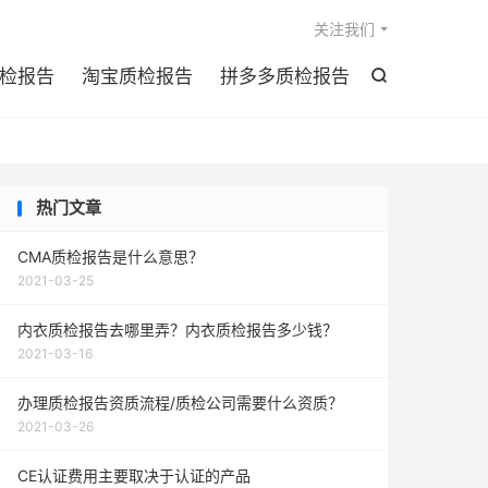

关注我们
检报告
淘宝质检报告
拼多多质检报告

热门文章
CMA质检报告是什么意思？
2021-03-25
内衣质检报告去哪里弄？内衣质检报告多少钱？
2021-03-16
办理质检报告资质流程/质检公司需要什么资质？
2021-03-26
CE认证费用主要取决于认证的产品