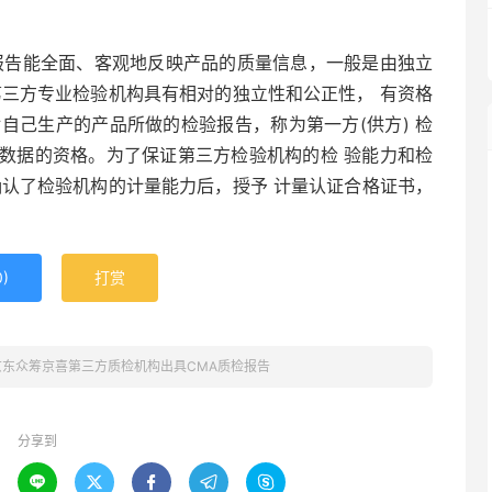
报告能全面、客观地反映产品的质量信息，一般是由独立
第三方专业检验机构具有相对的独立性和公正性， 有资格
对自己生产的产品所做的检验报告，称为第一方(供方) 检
数据的资格。为了保证第三方检验机构的检 验能力和检
确认了检验机构的计量能力后，授予 计量认证合格证书，
0
)
打赏
京东众筹京喜第三方质检机构出具CMA质检报告
分享到




