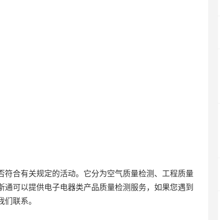
否符合有关规定的活动。它分为空气质量检测、工程质量
斯通可以提供电子电器类产品质量检测服务，如果您遇到
我们联系。