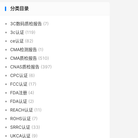
分类目录
3C数码质检报告
(7)
3c认证
(119)
ce认证
(82)
CMA检测报告
(1)
CMA质检报告
(510)
CNAS质检报告
(397)
CPC认证
(6)
FCC认证
(17)
FDA注册
(4)
FDA认证
(2)
REACH认证
(11)
ROHS认证
(7)
SRRC认证
(33)
UKCA认证
(9)