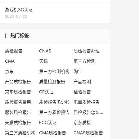
游戏机3C认证
2020-07-20
热门标签
质检报告
CNAS
质检报告办理
CMA
天猫
第三方检测
京东
第三方检测机构
淘宝
产品质检报告
质量检测报告
产品检测
京东质检报告
CE认证
检验报告
质检报告费用
质检报告多少钱
电商质检报告
服装质检报告
第三方质检报告
质检报告怎么办理
天猫质检报告
FCC认证
京东质检
第三方质检机构
CMA质检报告
CNAS质检报告