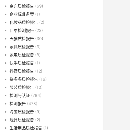
京东质检报告
(69)
企业标准备案
(1)
化妆品质检报告
(2)
口罩检测报告
(23)
天猫质检报告
(30)
家具质检报告
(3)
家电质检报告
(8)
快手质检报告
(1)
抖音质检报告
(12)
拼多多质检报告
(16)
服装质检报告
(10)
检测与认证
(784)
检测报告
(478)
淘宝质检报告
(9)
玩具质检报告
(2)
生活用品质检报告
(1)