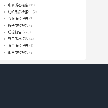
电商质检报告
(11)
纺织品质检报告
(2)
衣服质检报告
(7)
裤子质检报告
(2)
质检报告
(770)
鞋子质检报告
(4)
食品质检报告
(1)
饰品质检报告
(2)