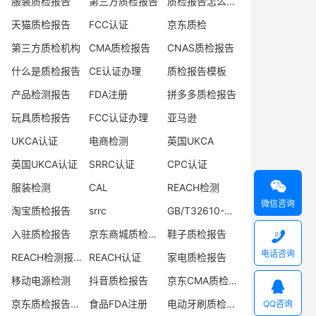
服装质检报告
第三方质检报告
质检报告怎么办理
天猫质检报告
FCC认证
京东质检
第三方质检机构
CMA质检报告
CNAS质检报告
什么是质检报告
CE认证办理
质检报告模板
产品检测报告
FDA注册
拼多多质检报告
玩具质检报告
FCC认证办理
亚马逊
UKCA认证
电商检测
英国UKCA
英国UKCA认证
SRRC认证
CPC认证

服装检测
CAL
REACH检测
微信咨询
淘宝质检报告
srrc
GB/T32610-2016
入驻质检报告
京东商城质检报告
鞋子质检报告

电话咨询
REACH检测报告
REACH认证
家电质检报告
移动电源检测
抖音质检报告
京东CMA质检报告

京东质检报告办理
食品FDA注册
电动牙刷质检报告
QQ咨询