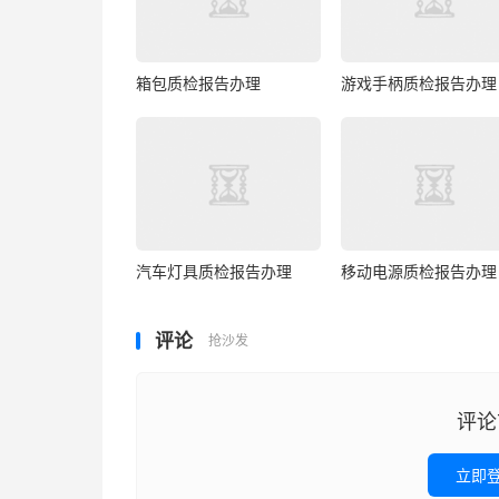
箱包质检报告办理
游戏手柄质检报告办理
汽车灯具质检报告办理
移动电源质检报告办理
评论
抢沙发
评论
立即