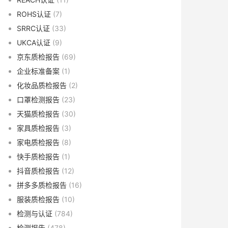
ROHS认证
(7)
SRRC认证
(33)
UKCA认证
(9)
京东质检报告
(69)
企业标准备案
(1)
化妆品质检报告
(2)
口罩检测报告
(23)
天猫质检报告
(30)
家具质检报告
(3)
家电质检报告
(8)
快手质检报告
(1)
抖音质检报告
(12)
拼多多质检报告
(16)
服装质检报告
(10)
检测与认证
(784)
检测报告
(478)