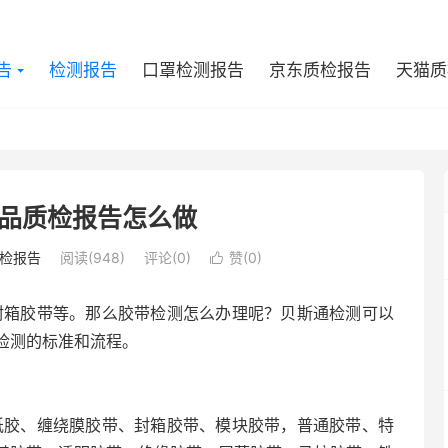
告
检测报告
口罩检测报告
京东质检报告
天猫质
品质检报告怎么做
检报告
阅读(948)
评论(0)
赞(
0
)

箱胶带等。那么胶带检测怎么办理呢？贝斯通检测可以
检测的标准和流程。
胶、缠绕膜胶带、封箱胶带、模块胶带，普通胶带、特