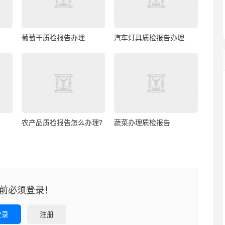
葡萄干质检报告办理
汽车灯具质检报告办理
农产品质检报告怎么办理?
蔬菜办理质检报告
前必须登录！
登录
注册