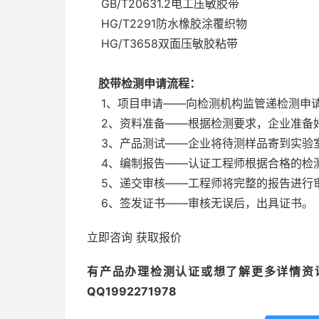
GB/T20631.2电工压敏胶带
HG/T2291防水橡胶涂覆织物
HG/T3658双面压敏胶粘带
胶带检测申请流程：
1、项目申请——向检测机构监管递检测申
2、资料准备——根据检测要求，企业准备
3、产品测试——企业将待测样品寄到实验
4、编制报告——认证工程师根据合格的检
5、递交审核——工程师将完整的报告进行
6、签发证书——审核无误后，出具证书。
立即咨询 获取报价
有产品办理检测认证或想了解更多详情资讯，
QQ1992271978