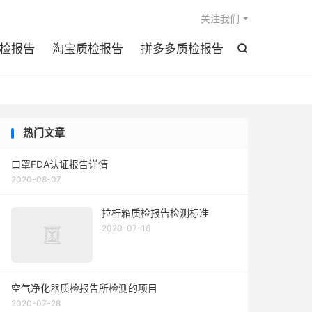

关注我们
检报告
淘宝质检报告
拼多多质检报告

热门文章
口罩FDA认证报告详情
2020-08-07
拉杆箱质检报告检测标准
2020-07-16
空气净化器质检报告所检测的项目
2020-07-28