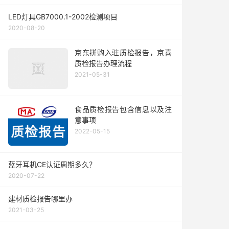
LED灯具GB7000.1-2002检测项目
2020-08-20
京东拼购入驻质检报告，京喜
质检报告办理流程
2021-05-31
食品质检报告包含信息以及注
意事项
2022-05-15
蓝牙耳机CE认证周期多久？
2020-07-22
建材质检报告哪里办
2021-03-25