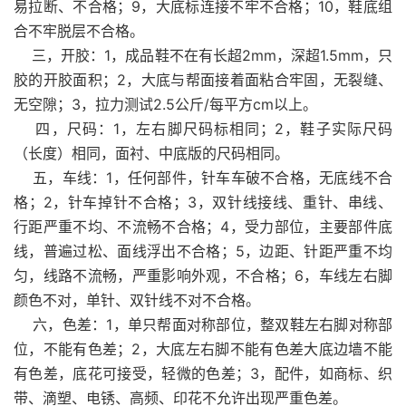
易拉断、不合格；9，大底标连接不牢不合格；10，鞋底组
合不牢脱层不合格。
三，开胶：1，成品鞋不在有长超2mm，深超1.5mm，只
胶的开胶面积；2，大底与帮面接着面粘合牢固，无裂缝、
无空隙；3，拉力测试2.5公斤/每平方cm以上。
四，尺码：1，左右脚尺码标相同；2，鞋子实际尺码
（长度）相同，面衬、中底版的尺码相同。
五，车线：1，任何部件，针车车破不合格，无底线不合
格；2，针车掉针不合格；3，双针线接线、重针、串线、
行距严重不均、不流畅不合格；4，受力部位，主要部件底
线，普遍过松、面线浮出不合格；5，边距、针距严重不均
匀，线路不流畅，严重影响外观，不合格；6，车线左右脚
颜色不对，单针、双针线不对不合格。
六，色差：1，单只帮面对称部位，整双鞋左右脚对称部
位，不能有色差；2，大底左右脚不能有色差大底边墙不能
有色差，底花可接受，轻微的色差；3，配件，如商标、织
带、滴塑、电锈、高频、印花不允许出现严重色差。