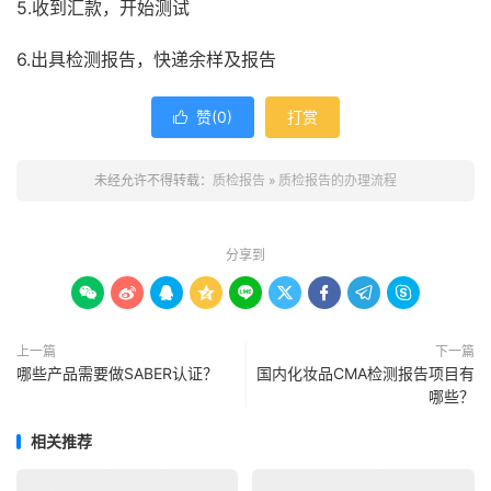
5.收到汇款，开始测试
6.出具检测报告，快递余样及报告
赞(
0
)
打赏

未经允许不得转载：
质检报告
»
质检报告的办理流程
分享到









上一篇
下一篇
哪些产品需要做SABER认证？
国内化妆品CMA检测报告项目有
哪些？
相关推荐